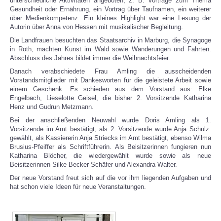
unterschiedliche Aktivitäten angeboten, z. B. Vorträge zum Thema
Gesundheit oder Ernährung, ein Vortrag über Taufnamen, ein weiterer
über Medienkompetenz. Ein kleines Highlight war eine Lesung der
Autorin über Anna von Hessen mit musikalischer Begleitung.
Die Landfrauen besuchten das Staatsarchiv in Marburg, die Synagoge
in Roth, machten Kunst im Wald sowie Wanderungen und Fahrten.
Abschluss des Jahres bildet immer die Weihnachtsfeier.
Danach verabschiedete Frau Amling die ausscheidenden
Vorstandsmitglieder mit Dankesworten für die geleistete Arbeit sowie
einem Geschenk. Es schieden aus dem Vorstand aus: Elke
Engelbach, Lieselotte Geisel, die bisher 2. Vorsitzende Katharina
Henz und Gudrun Metzmann.
Bei der anschließenden Neuwahl wurde Doris Amling als 1.
Vorsitzende im Amt bestätigt, als 2. Vorsitzende wurde Anja Schulz
gewählt, als Kassiererin Anja Striecks im Amt bestätigt, ebenso Wilma
Brusius-Pfeiffer als Schriftführerin.
Als Beisitzerinnen fungieren nun
Katharina Blöcher, die wiedergewählt wurde sowie als neue
Beisitzerinnen Silke Becker-Schäfer und Alexandra Walter.
Der neue Vorstand freut sich auf die vor ihm liegenden Aufgaben und
hat schon viele Ideen für neue Veranstaltungen.