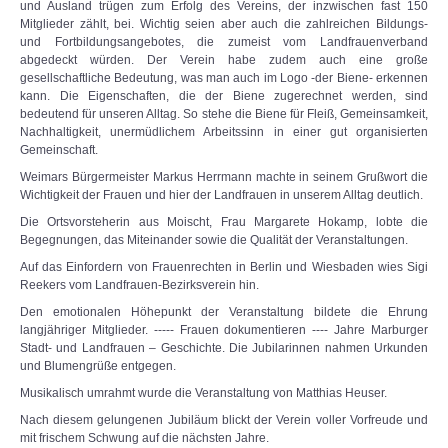
und Ausland trügen zum Erfolg des Vereins, der inzwischen fast 150
Mitglieder zählt, bei. Wichtig seien aber auch die zahlreichen Bildungs-
und Fortbildungsangebotes, die zumeist vom Landfrauenverband
abgedeckt würden. Der Verein habe zudem auch eine große
gesellschaftliche Bedeutung, was man auch im Logo -der Biene- erkennen
kann. Die Eigenschaften, die der Biene zugerechnet werden, sind
bedeutend für unseren Alltag. So stehe die Biene für Fleiß, Gemeinsamkeit,
Nachhaltigkeit, unermüdlichem Arbeitssinn in einer gut organisierten
Gemeinschaft.
Weimars Bürgermeister Markus Herrmann machte in seinem Grußwort die
Wichtigkeit der Frauen und hier der Landfrauen in unserem Alltag deutlich.
Die Ortsvorsteherin aus Moischt, Frau Margarete Hokamp, lobte die
Begegnungen, das Miteinander sowie die Qualität der Veranstaltungen.
Auf das Einfordern von Frauenrechten in Berlin und Wiesbaden wies Sigi
Reekers vom Landfrauen-Bezirksverein hin.
Den emotionalen Höhepunkt der Veranstaltung bildete die Ehrung
langjähriger Mitglieder. ----- Frauen dokumentieren ---- Jahre Marburger
Stadt- und Landfrauen – Geschichte. Die Jubilarinnen nahmen Urkunden
und Blumengrüße entgegen.
Musikalisch umrahmt wurde die Veranstaltung von Matthias Heuser.
Nach diesem gelungenen Jubiläum blickt der Verein voller Vorfreude und
mit frischem Schwung auf die nächsten Jahre.