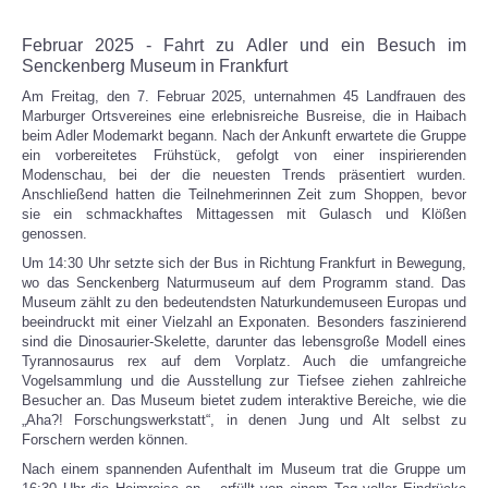
Februar 2025 - Fahrt zu Adler und ein Besuch im
Senckenberg Museum in Frankfurt
Am Freitag, den 7. Februar 2025, unternahmen 45 Landfrauen des
Marburger Ortsvereines eine erlebnisreiche Busreise, die in Haibach
beim Adler Modemarkt begann. Nach der Ankunft erwartete die Gruppe
ein vorbereitetes Frühstück, gefolgt von einer inspirierenden
Modenschau, bei der die neuesten Trends präsentiert wurden.
Anschließend hatten die Teilnehmerinnen Zeit zum Shoppen, bevor
sie ein schmackhaftes Mittagessen mit Gulasch und Klößen
genossen.
Um 14:30 Uhr setzte sich der Bus in Richtung Frankfurt in Bewegung,
wo das Senckenberg Naturmuseum auf dem Programm stand. Das
Museum zählt zu den bedeutendsten Naturkundemuseen Europas und
beeindruckt mit einer Vielzahl an Exponaten. Besonders faszinierend
sind die Dinosaurier-Skelette, darunter das lebensgroße Modell eines
Tyrannosaurus rex auf dem Vorplatz. Auch die umfangreiche
Vogelsammlung und die Ausstellung zur Tiefsee ziehen zahlreiche
Besucher an. Das Museum bietet zudem interaktive Bereiche, wie die
„Aha?! Forschungswerkstatt“, in denen Jung und Alt selbst zu
Forschern werden können.
Nach einem spannenden Aufenthalt im Museum trat die Gruppe um