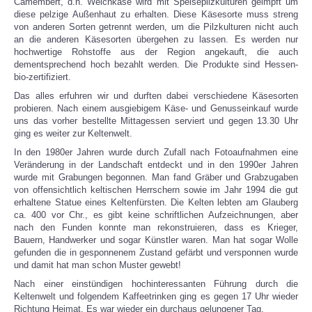
Camembert, d.h. Weichkäse wird mit Speisepilzkulturen geimpft um
diese pelzige Außenhaut zu erhalten. Diese Käsesorte muss streng
von anderen Sorten getrennt werden, um die Pilzkulturen nicht auch
an die anderen Käsesorten übergehen zu lassen. Es werden nur
hochwertige Rohstoffe aus der Region angekauft, die auch
dementsprechend hoch bezahlt werden. Die Produkte sind Hessen-
bio-zertifiziert.
Das alles erfuhren wir und durften dabei verschiedene Käsesorten
probieren. Nach einem ausgiebigem Käse- und Genusseinkauf wurde
uns das vorher bestellte Mittagessen serviert und gegen 13.30 Uhr
ging es weiter zur Keltenwelt.
In den 1980er Jahren wurde durch Zufall nach Fotoaufnahmen eine
Veränderung in der Landschaft entdeckt und in den 1990er Jahren
wurde mit Grabungen begonnen. Man fand Gräber und Grabzugaben
von offensichtlich keltischen Herrschern sowie im Jahr 1994 die gut
erhaltene Statue eines Keltenfürsten. Die Kelten lebten am Glauberg
ca. 400 vor Chr., es gibt keine schriftlichen Aufzeichnungen, aber
nach den Funden konnte man rekonstruieren, dass es Krieger,
Bauern, Handwerker und sogar Künstler waren. Man hat sogar Wolle
gefunden die in gesponnenem Zustand gefärbt und versponnen wurde
und damit hat man schon Muster gewebt!
Nach einer einstündigen hochinteressanten Führung durch die
Keltenwelt und folgendem Kaffeetrinken ging es gegen 17 Uhr wieder
Richtung Heimat. Es war wieder ein durchaus gelungener Tag.