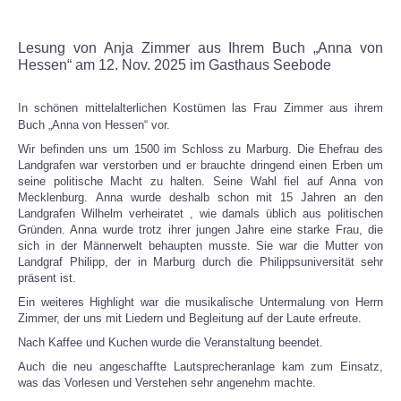
Lesung von Anja Zimmer aus Ihrem Buch „Anna von
Hessen“ am 12. Nov. 2025 im Gasthaus Seebode
In schönen mittelalterlichen Kostümen las Frau Zimmer aus ihrem
Buch „Anna von Hessen“ vor.
Wir befinden uns um 1500 im Schloss zu Marburg. Die Ehefrau des
Landgrafen war verstorben und er brauchte dringend einen Erben um
seine politische Macht zu halten.
Seine Wahl fiel auf Anna von
Mecklenburg.
Anna wurde deshalb schon mit 15 Jahren an den
Landgrafen Wilhelm verheiratet , wie damals üblich aus politischen
Gründen. Anna wurde trotz ihrer jungen Jahre eine starke Frau, die
sich in der Männerwelt behaupten musste.
Sie war die Mutter von
Landgraf Philipp, der in Marburg durch die Philippsuniversität sehr
präsent ist.
Ein weiteres Highlight war die musikalische Untermalung von Herrn
Zimmer, der uns mit Liedern und Begleitung auf der Laute erfreute.
Nach Kaffee und Kuchen wurde die Veranstaltung beendet.
Auch die neu angeschaffte Lautsprecheranlage kam zum Einsatz,
was das Vorlesen und Verstehen sehr angenehm machte.